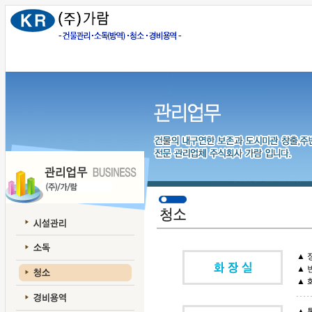
▲ 
▲ 
▲ 
▲ 