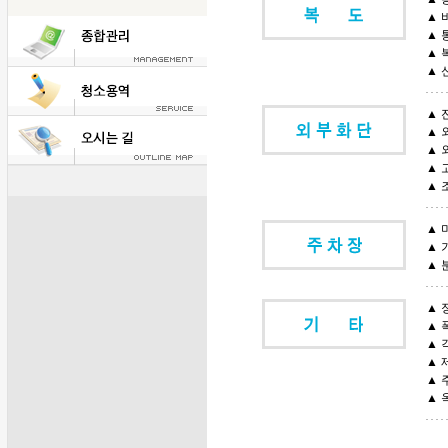
▲ 
▲ 
▲ 
▲ 
▲ 
▲ 
▲ 
▲ 
▲ 
▲ 
▲ 
▲ 
▲ 
▲ 
▲ 
▲ 
▲ 
▲ 