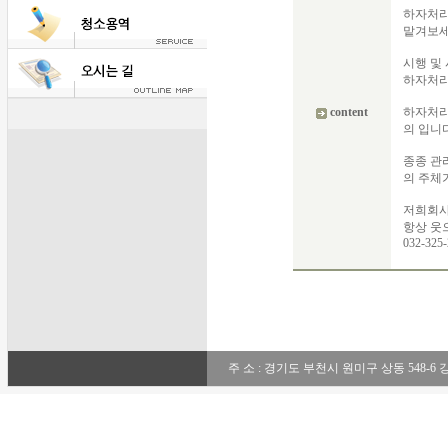
하자처리
맡겨보세
시행 및
하자처리
content
하자처리
의 입니다
종종 관
의 주체
저희회사
항상 웃
032-325-
주 소 : 경기도 부천시 원미구 상동 548-6