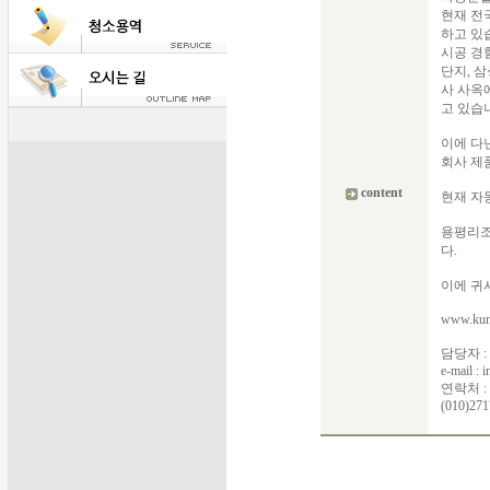
현재 전
하고 있
시공 경
단지, 
사 사옥
고 있습
이에 다
회사 제
content
현재 자
용평리조
다.
이에 귀
www.kuni
담당자 :
e-mail : 
연락처 : (
(010)271