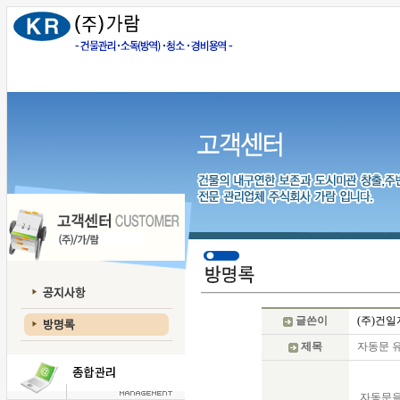
글쓴이
(주)건
제목
자동문 유
자동문을